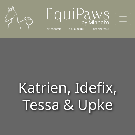
Spring naar de inhoud
Hoofdnavigatie
Katrien, Idefix,
Tessa & Upke